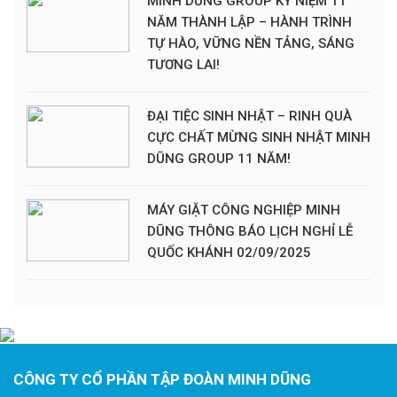
MINH DŨNG GROUP KỶ NIỆM 11
NĂM THÀNH LẬP – HÀNH TRÌNH
TỰ HÀO, VỮNG NỀN TẢNG, SÁNG
TƯƠNG LAI!
ĐẠI TIỆC SINH NHẬT – RINH QUÀ
CỰC CHẤT MỪNG SINH NHẬT MINH
DŨNG GROUP 11 NĂM!
MÁY GIẶT CÔNG NGHIỆP MINH
DŨNG THÔNG BÁO LỊCH NGHỈ LỄ
QUỐC KHÁNH 02/09/2025
CÔNG TY CỔ PHẦN TẬP ĐOÀN MINH DŨNG