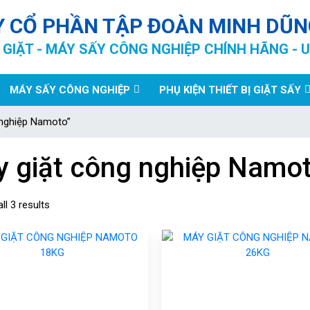
Y CỔ PHẦN TẬP ĐOÀN MINH DŨN
GIẶT - MÁY SẤY CÔNG NGHIỆP CHÍNH HÃNG - U
MÁY SẤY CÔNG NGHIỆP
PHỤ KIỆN THIẾT BỊ GIẶT SẤY
 nghiệp Namoto”
 giặt công nghiệp Namo
ll 3 results