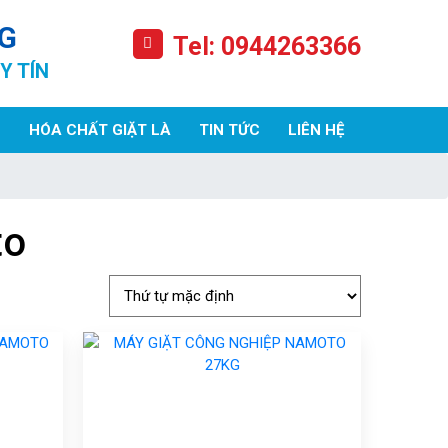
G
Tel: 0944263366
Y TÍN
HÓA CHẤT GIẶT LÀ
TIN TỨC
LIÊN HỆ
to