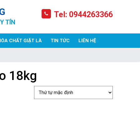
G
Tel: 0944263366
Y TÍN
HÓA CHẤT GIẶT LÀ
TIN TỨC
LIÊN HỆ
o 18kg