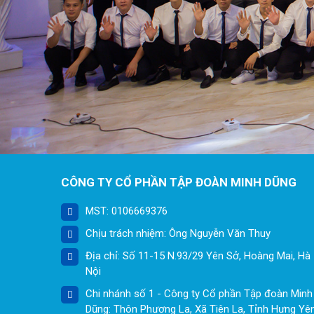
CÔNG TY CỔ PHẦN TẬP ĐOÀN MINH DŨNG
MST: 0106669376
Chịu trách nhiệm: Ông Nguyễn Văn Thuy
Địa chỉ: Số 11-15 N.93/29 Yên Sở, Hoàng Mai, Hà
Nội
Chi nhánh số 1 - Công ty Cổ phần Tập đoàn Minh
Dũng: Thôn Phương La, Xã Tiên La, Tỉnh Hưng Yê