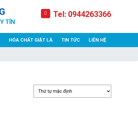
G
Tel: 0944263366
Y TÍN
HÓA CHẤT GIẶT LÀ
TIN TỨC
LIÊN HỆ