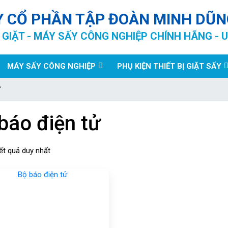
Y CỔ PHẦN TẬP ĐOÀN MINH DŨN
GIẶT - MÁY SẤY CÔNG NGHIỆP CHÍNH HÃNG - U
MÁY SẤY CÔNG NGHIỆP
PHỤ KIỆN THIẾT BỊ GIẶT SẤY
”
báo điện tử
kết quả duy nhất