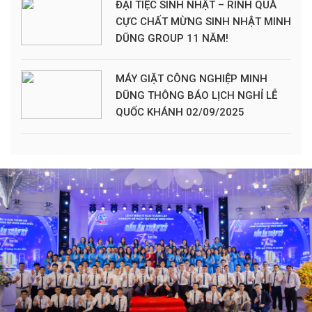
ĐẠI TIỆC SINH NHẬT – RINH QUÀ
CỰC CHẤT MỪNG SINH NHẬT MINH
DŨNG GROUP 11 NĂM!
MÁY GIẶT CÔNG NGHIỆP MINH
DŨNG THÔNG BÁO LỊCH NGHỈ LỄ
QUỐC KHÁNH 02/09/2025