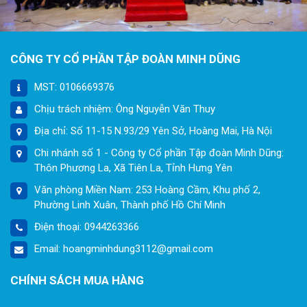
CÔNG TY CỔ PHẦN TẬP ĐOÀN MINH DŨNG
MST: 0106669376
Chịu trách nhiệm: Ông Nguyễn Văn Thuy
Địa chỉ: Số 11-15 N.93/29 Yên Sở, Hoàng Mai, Hà Nội
Chi nhánh số 1 - Công ty Cổ phần Tập đoàn Minh Dũng:
Thôn Phương La, Xã Tiên La, Tỉnh Hưng Yên
Văn phòng Miền Nam: 253 Hoàng Cầm, Khu phố 2,
Phường Linh Xuân, Thành phố Hồ Chí Minh
Điện thoại: 0944263366
Email: hoangminhdung3112@gmail.com
CHÍNH SÁCH MUA HÀNG