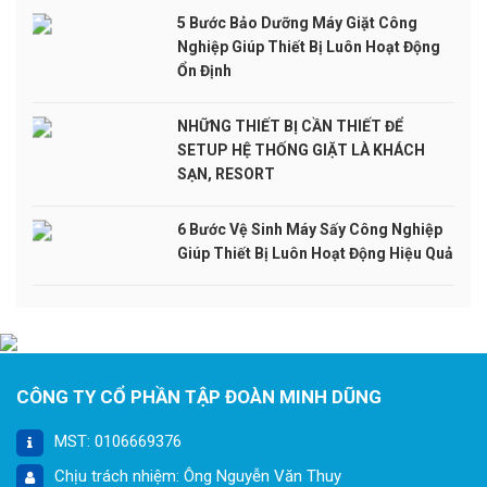
5 Bước Bảo Dưỡng Máy Giặt Công
Nghiệp Giúp Thiết Bị Luôn Hoạt Động
Ổn Định
NHỮNG THIẾT BỊ CẦN THIẾT ĐỂ
SETUP HỆ THỐNG GIẶT LÀ KHÁCH
SẠN, RESORT
6 Bước Vệ Sinh Máy Sấy Công Nghiệp
Giúp Thiết Bị Luôn Hoạt Động Hiệu Quả
CÔNG TY CỔ PHẦN TẬP ĐOÀN MINH DŨNG
MST: 0106669376
Chịu trách nhiệm: Ông Nguyễn Văn Thuy