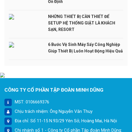
Ổn Định
NHỮNG THIẾT BỊ CẦN THIẾT ĐỂ
SETUP HỆ THỐNG GIẶT LÀ KHÁCH
SẠN, RESORT
6 Bước Vệ Sinh Máy Sấy Công Nghiệp
Giúp Thiết Bị Luôn Hoạt Động Hiệu Quả
CÔNG TY CỔ PHẦN TẬP ĐOÀN MINH DŨNG
MST: 0106669376
Chịu trách nhiệm: Ông Nguyễn Văn Thuy
Địa chỉ: Số 11-15 N.93/29 Yên Sở, Hoàng Mai, Hà Nội
Chi nhánh số 1 - Công ty Cổ phần Tập đoàn Minh Dũng: