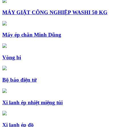
MÁY GIẶT CÔNG NGHIỆP WASHI 50 KG
Máy ép chăn Minh Dũng
Vòng bi
Bộ báo điện tử
Xi lanh ép nhiệt miệng túi
Xi lanh ép đồ