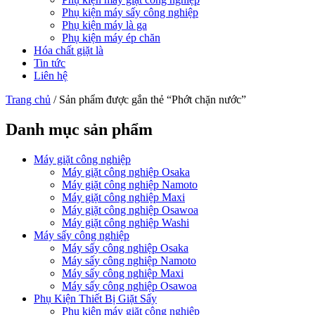
Phụ kiện máy sấy công nghiệp
Phụ kiện máy là ga
Phụ kiện máy ép chăn
Hóa chất giặt là
Tin tức
Liên hệ
Trang chủ
/ Sản phẩm được gắn thẻ “Phớt chặn nước”
Danh mục sản phẩm
Máy giặt công nghiệp
Máy giặt công nghiệp Osaka
Máy giặt công nghiệp Namoto
Máy giặt công nghiệp Maxi
Máy giặt công nghiệp Osawoa
Máy giặt công nghiệp Washi
Máy sấy công nghiệp
Máy sấy công nghiệp Osaka
Máy sấy công nghiệp Namoto
Máy sấy công nghiệp Maxi
Máy sấy công nghiệp Osawoa
Phụ Kiện Thiết Bị Giặt Sấy
Phụ kiện máy giặt công nghiệp