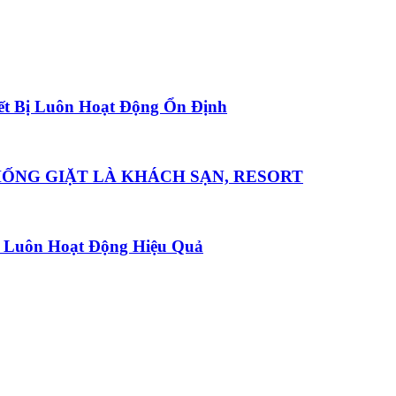
ết Bị Luôn Hoạt Động Ổn Định
HỐNG GIẶT LÀ KHÁCH SẠN, RESORT
ị Luôn Hoạt Động Hiệu Quả