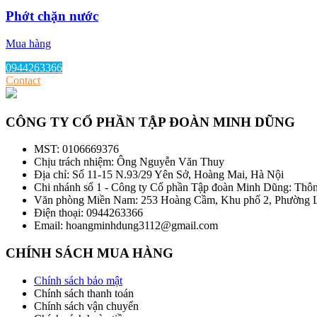
Phớt chặn nước
Mua hàng
0944263366
Contact
CÔNG TY CỔ PHẦN TẬP ĐOÀN MINH DŨNG
MST: 0106669376
Chịu trách nhiệm: Ông Nguyễn Văn Thuy
Địa chỉ: Số 11-15 N.93/29 Yên Sở, Hoàng Mai, Hà Nội
Chi nhánh số 1 - Công ty Cổ phần Tập đoàn Minh Dũng: Thô
Văn phòng Miền Nam: 253 Hoàng Cầm, Khu phố 2, Phường L
Điện thoại: 0944263366
Email: hoangminhdung3112@gmail.com
CHÍNH SÁCH MUA HÀNG
Chính sách bảo mật
Chính sách thanh toán
Chính sách vận chuyển