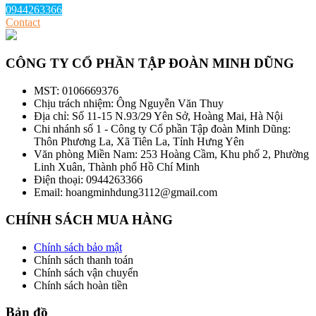
0944263366
Contact
CÔNG TY CỔ PHẦN TẬP ĐOÀN MINH DŨNG
MST: 0106669376
Chịu trách nhiệm: Ông Nguyễn Văn Thuy
Địa chỉ: Số 11-15 N.93/29 Yên Sở, Hoàng Mai, Hà Nội
Chi nhánh số 1 - Công ty Cổ phần Tập đoàn Minh Dũng:
Thôn Phương La, Xã Tiên La, Tỉnh Hưng Yên
Văn phòng Miền Nam: 253 Hoàng Cầm, Khu phố 2, Phường
Linh Xuân, Thành phố Hồ Chí Minh
Điện thoại: 0944263366
Email: hoangminhdung3112@gmail.com
CHÍNH SÁCH MUA HÀNG
Chính sách bảo mật
Chính sách thanh toán
Chính sách vận chuyển
Chính sách hoàn tiền
Bản đồ