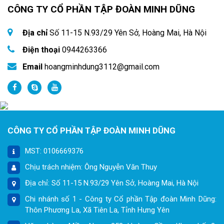
CÔNG TY CỔ PHẦN TẬP ĐOÀN MINH DŨNG
Địa chỉ
Số 11-15 N.93/29 Yên Sở, Hoàng Mai, Hà Nội
Điện thoại
0944263366
Email
hoangminhdung3112@gmail.com
CÔNG TY CỔ PHẦN TẬP ĐOÀN MINH DŨNG
MST: 0106669376
Chịu trách nhiệm: Ông Nguyễn Văn Thuy
Địa chỉ: Số 11-15 N.93/29 Yên Sở, Hoàng Mai, Hà Nội
Chi nhánh số 1 - Công ty Cổ phần Tập đoàn Minh Dũng:
Thôn Phương La, Xã Tiên La, Tỉnh Hưng Yên