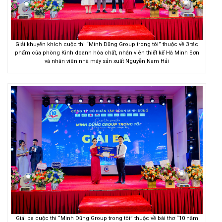
Giải khuyến khích cuộc thi “Minh Dũng Group trong tôi” thuộc về 3 tác
phẩm của phòng Kinh doanh hóa chất, nhân viên thiết kế Hà Minh Sơn
và nhân viên nhà máy sản xuất Nguyễn Nam Hải
Giải ba cuộc thi “Minh Dũng Group trong tôi” thuộc về bài thơ “10 năm