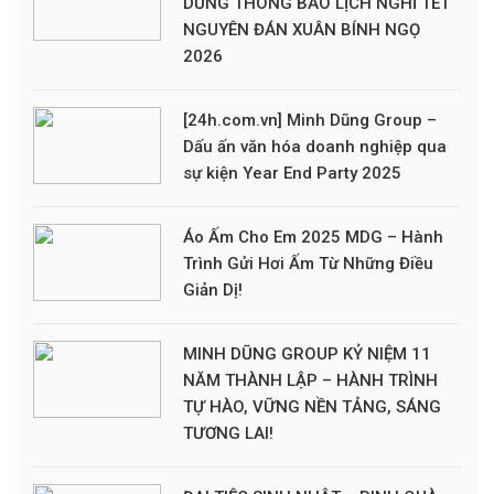
DŨNG THÔNG BÁO LỊCH NGHỈ TẾT
NGUYÊN ĐÁN XUÂN BÍNH NGỌ
2026
[24h.com.vn] Minh Dũng Group –
Dấu ấn văn hóa doanh nghiệp qua
sự kiện Year End Party 2025
Áo Ấm Cho Em 2025 MDG – Hành
Trình Gửi Hơi Ấm Từ Những Điều
Giản Dị!
MINH DŨNG GROUP KỶ NIỆM 11
NĂM THÀNH LẬP – HÀNH TRÌNH
TỰ HÀO, VỮNG NỀN TẢNG, SÁNG
TƯƠNG LAI!