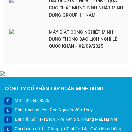
ĐẠI TIỆC SINH NHẬT – RINH QUÀ
CỰC CHẤT MỪNG SINH NHẬT MINH
DŨNG GROUP 11 NĂM!
MÁY GIẶT CÔNG NGHIỆP MINH
DŨNG THÔNG BÁO LỊCH NGHỈ LỄ
QUỐC KHÁNH 02/09/2025
CÔNG TY CỔ PHẦN TẬP ĐOÀN MINH DŨNG
MST: 0106669376
Chịu trách nhiệm: Ông Nguyễn Văn Thuy
Địa chỉ: Số 11-15 N.93/29 Yên Sở, Hoàng Mai, Hà Nội
Chi nhánh số 1 - Công ty Cổ phần Tập đoàn Minh Dũng: