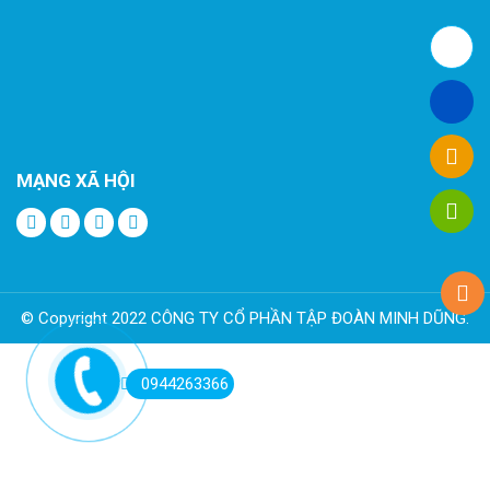
MẠNG XÃ HỘI
© Copyright 2022 CÔNG TY CỔ PHẦN TẬP ĐOÀN MINH DŨNG.
0944263366