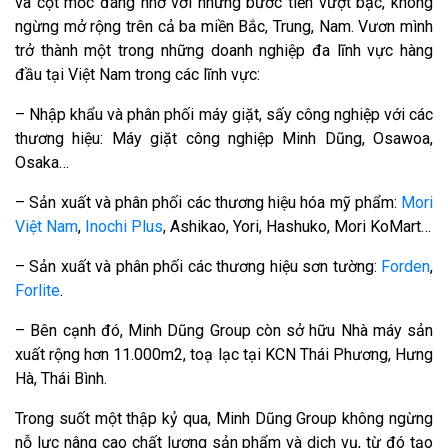
và cột mốc đáng nhớ với những bước tiến vượt bậc, không
ngừng mở rộng trên cả ba miền Bắc, Trung, Nam. Vươn mình
trở thành một trong những doanh nghiệp đa lĩnh vực hàng
đầu tại Việt Nam trong các lĩnh vực:
– Nhập khẩu và phân phối máy giặt, sấy công nghiệp với các
thương hiệu: Máy giặt công nghiệp Minh Dũng, Osawoa,
Osaka…
– Sản xuất và phân phối các thương hiệu hóa mỹ phẩm:
Mori
Việt Nam
,
Inochi Plus
, Ashikao, Yori, Hashuko, Mori KoMart…
– Sản xuất và phân phối các thương hiệu sơn tường:
Forden
,
Forlite
.
– Bên cạnh đó, Minh Dũng Group còn sở hữu Nhà máy sản
xuất rộng hơn 11.000m2, toạ lạc tại KCN Thái Phương, Hưng
Hà, Thái Bình.
Trong suốt một thập kỷ qua, Minh Dũng Group không ngừng
nỗ lực nâng cao chất lượng sản phẩm và dịch vụ, từ đó tạo